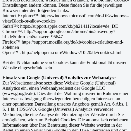
Einstellungen ändern können. Diese finden Sie für die jeweiligen
Browser unter den folgenden Links:
Internet Explorer™: http://windows.microsoft.com/de-DE/windows-
vista/Block-or-allow-cookies
Safari™: https://support.apple.com/kb/ph21411?locale=de_DE
Chrome™: http://support.google.com/chrome/bin/answer.py?
hl=de&hlrm=en&answer=95647
Firefox™ https://support.mozilla.org/de/kb/cookies-erlauben-und-
ablehnen
Opera™ : http://help.opera.com/Windows/10.20/de/cookies.html
Bei der Nichtannahme von Cookies kann die Funktionalität unserer
Website eingeschränkt sein.
Einsatz von Google (Universal) Analytics zur Webanalyse
Zur Webseitenanalyse setzt diese Website Google (Universal)
Analytics ein, einen Webanalysedienst der Google LLC
(www.google.de). Dies dient der Wahrung unserer im Rahmen einer
Interessensabwägung überwiegenden berechtigten Interessen an
einer optimierten Darstellung unseres Angebots gemäß Art. 6 Abs. 1
S. 1 lit. f DSGVO. Google (Universal) Analytics verwendet
Methoden, die eine Analyse der Benutzung der Website durch Sie
ermöglichen, wie zum Beispiel Cookies. Die automatisch erhobenen
Informationen über Ihre Benutzung dieser Website werden in der
Regel an einen Server von Google in den USA übertragen und dort