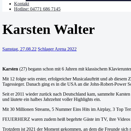
Kontakt
Hotline: 04771 686 7145
Karsten Walter
Samstag, 27.08.22
Schlager Arena 2022
Karsten
(27) begann schon mit 6 Jahren mit klassischem Klavierunter
Mit 12 folgte sein erster, erfolgreicher Musicalauftritt und ab diese
Tagessieger. Danach ging es in die USA an die John-Robert-Power S
Seit er 2011 wieder zurück nach Deutschland kam, sammelte Karsten
und läutete ein halbes Jahrzehnt voller Highlights ein.
Mit 30 Millionen Streams, 5 Nummer Eins Hits im Airplay, 3 Top Ten 
FEUERHERZ waren zudem heiß begehrte Gäste im TV, ihre Videos wu
Trotzdem ist 2021 der Moment gekommen, an dem die Freunde sich neu