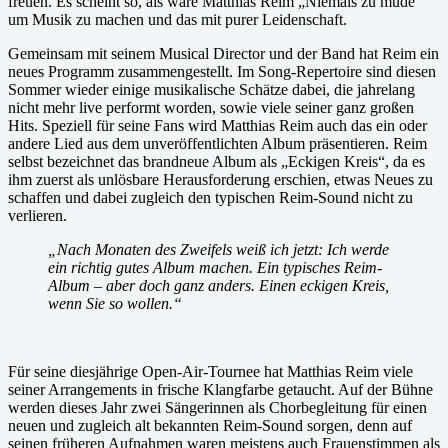
freuen. Es scheint so, als wäre Matthias Reim „Niemals zu müde“
um Musik zu machen und das mit purer Leidenschaft.
Gemeinsam mit seinem Musical Director und der Band hat Reim ein
neues Programm zusammengestellt. Im Song-Repertoire sind diesen
Sommer wieder einige musikalische Schätze dabei, die jahrelang
nicht mehr live performt worden, sowie viele seiner ganz großen
Hits. Speziell für seine Fans wird Matthias Reim auch das ein oder
andere Lied aus dem unveröffentlichten Album präsentieren. Reim
selbst bezeichnet das brandneue Album als „Eckigen Kreis“, da es
ihm zuerst als unlösbare Herausforderung erschien, etwas Neues zu
schaffen und dabei zugleich den typischen Reim-Sound nicht zu
verlieren.
„Nach Monaten des Zweifels weiß ich jetzt: Ich werde
ein richtig gutes Album machen. Ein typisches Reim-
Album – aber doch ganz anders. Einen eckigen Kreis,
wenn Sie so wollen.“
Für seine diesjährige Open-Air-Tournee hat Matthias Reim viele
seiner Arrangements in frische Klangfarbe getaucht. Auf der Bühne
werden dieses Jahr zwei Sängerinnen als Chorbegleitung für einen
neuen und zugleich alt bekannten Reim-Sound sorgen, denn auf
seinen früheren Aufnahmen waren meistens auch Frauenstimmen als