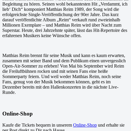
Begleitung zu hören. Seinen wohl bekanntesten Hit „Verdammt, ich
lieb‘ Dich“ komponiert Matthias Reim 1989, der Song wird die
erfolgreichste Single-Veröffentlichung der 90er Jahre. Das kurz
darauf veröffentlichte Album „Reim“ verkauft rund zweieinhalb
Millionen Exemplare – und Matthias Reim wird über Nacht zum
Superstar. Heute, drei Jahrzehnte später, lässt das Hit-Repertoire des
erfahrenen Musikers keine Wünsche offen.
Matthias Reim brennt für seine Musik und kann es kaum erwarten,
zusammen mit seiner Band und dem Publikum einen unvergesslich
Open-Air-Sommer zu erleben! Von Mai bis September wird Reim
die Freiluftbühnen rocken und mit seinen Fans eine heiße
Sommerparty feiern. Und weil weder Matthias Reim, noch seine
Fans, genug von der Musik bekommen können, geht es im
Dezember bereits mit den Hallenkonzerten in die nächste Live-
Runde.
Online-Shop
Kaufe die Tickets bequem in unserem
Online-Shop
und erhalte sie
per Post direkt zu Dir nach Hause.